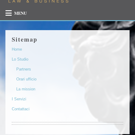
MENU
Sitemap
Home
Lo Studio
Partners
Orari ufficio
La mission
I Servizi
Contattaci